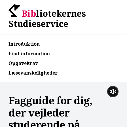
Bib
liotekernes
Studieservice
Introduktion
Find information
Opgavekrav
Læsevanskeligheder
Fagguide for dig,
der vejleder
studerende på